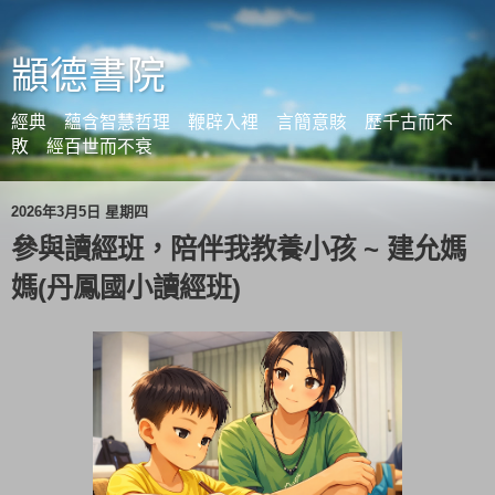
顓德書院
經典 蘊含智慧哲理 鞭辟入裡 言簡意賅 歷千古而不
敗 經百世而不衰
2026年3月5日 星期四
參與讀經班，陪伴我教養小孩 ~ 建允媽
媽(丹鳳國小讀經班)