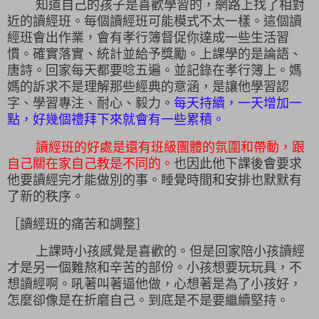
知道自己的孩子是喜歡學習的，網路上找了相對
近的讀經班。每個讀經班可能模式不太一樣。這個讀
經班會出作業，會有孝行簿督促你達成一些生活習
慣。確實落實、統計並給予獎勵。上課學的是論語、
唐詩。回家每天都要唸五遍。並記錄在孝行簿上。媽
媽的訴求不是理解那些經典的意涵，是讓他學習認
字、學習專注、耐心、毅力。
每天持續，一天增加一
點，好幾個禮拜下來就會有一些累積。
讀經班的好處是還有班級團體的氛圍和帶動，跟
自己關在家自己教是不同的。
也因此他下課後會要求
他要讀經完才能做別的事。睡覺時間和安排也默默有
了新的秩序。
［讀經班的痛苦和調整］
上課時小孩感覺是喜歡的。但是回家陪小孩讀經
才是另一個難熬和辛苦的部份。小孩想要玩玩具，不
想讀經啊。吼著叫著逼他做，心想著是為了小孩好，
怎麼卻像是在折磨自己。到底是不是要繼續堅持。