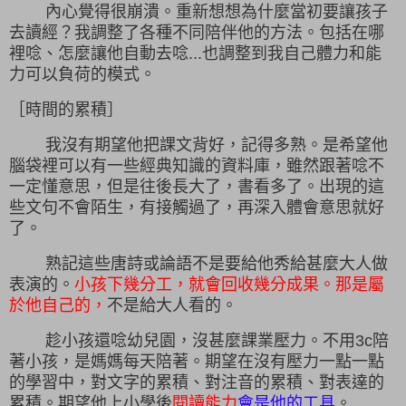
內心覺得很崩潰。重新想想為什麼當初要讓孩子
去讀經？我調整了各種不同陪伴他的方法。包括在哪
裡唸、怎麼讓他自動去唸...也調整到我自己體力和能
力可以負荷的模式。
［時間的累積］
我沒有期望他把課文背好，記得多熟。是希望他
腦袋裡可以有一些經典知識的資料庫，雖然跟著唸不
一定懂意思，但是往後長大了，書看多了。出現的這
些文句不會陌生，有接觸過了，再深入體會意思就好
了。
熟記這些唐詩或論語不是要給他秀給甚麼大人做
表演的。
小孩下幾分工，就會回收幾分成果。那是屬
於他自己的，
不是給大人看的。
趁小孩還唸幼兒園，沒甚麼課業壓力。不用3c陪
著小孩，是媽媽每天陪著。期望在沒有壓力一點一點
的學習中，對文字的累積、對注音的累積、對表達的
累積。期望他上小學後
閱讀能力
會是他的工具
。