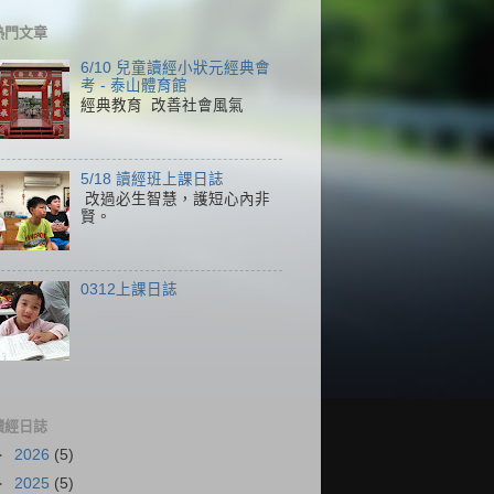
熱門文章
6/10 兒童讀經小狀元經典會
考 - 泰山體育館
經典教育 改善社會風氣
5/18 讀經班上課日誌
改過必生智慧，護短心內非
賢。
0312上課日誌
讀經日誌
►
2026
(5)
►
2025
(5)