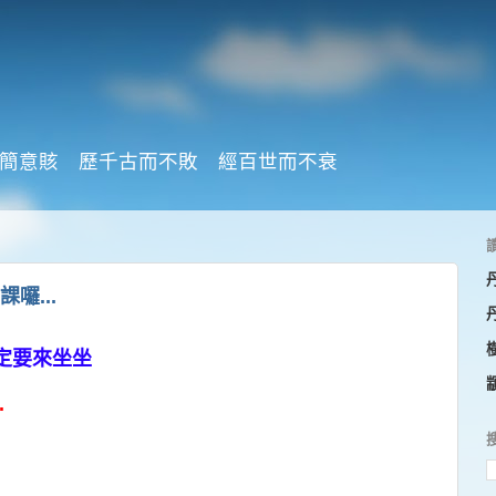
簡意賅 歷千古而不敗 經百世而不衰
囉...
定要來坐坐
.