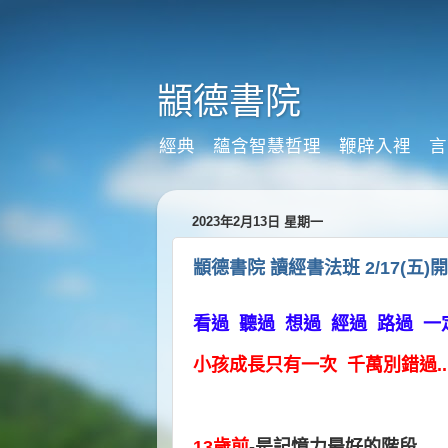
顓德書院
經典 蘊含智慧哲理 鞭辟入裡 言
2023年2月13日 星期一
顓德書院 讀經書法班 2/17(五)開課
看過 聽過
想過 經過
路過
一
小孩成長只有一次 千萬別錯過..
13歲前
-是記憶力最好的階段