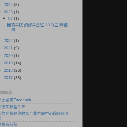
►
2024
(6)
▼
2023
(1)
▼
02
(1)
顓德書院 讀經書法班 2/17(五)開課
囉...
►
2022
(1)
►
2021
(9)
►
2020
(1)
►
2019
(14)
►
2018
(26)
►
2017
(35)
網站連結
顓德書院Facebook
崇德文教基金會
崇德光慧經典教育台北推廣中心讀經班查
詢
信義育幼院