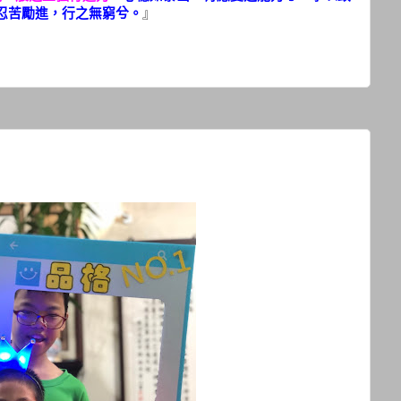
忍苦勵進，行之無窮兮。
』