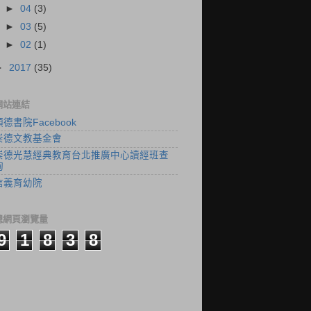
►
04
(3)
►
03
(5)
►
02
(1)
►
2017
(35)
網站連結
顓德書院Facebook
崇德文教基金會
崇德光慧經典教育台北推廣中心讀經班查
詢
信義育幼院
總網頁瀏覽量
9
1
8
3
8