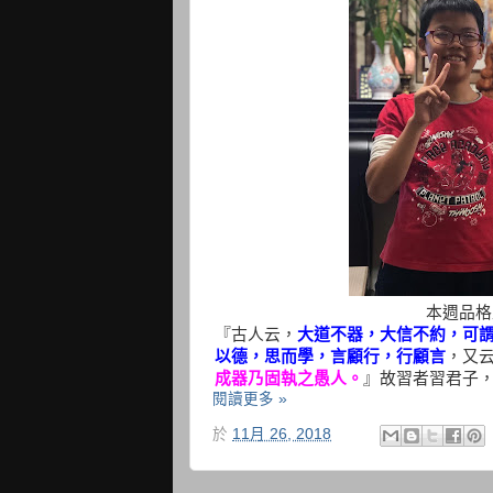
本週品格王
『古人云，
大道不器，大信不約，可
以德，思而學，言顧行，行顧言
，又
成器乃固執之愚人。
』故習者習君子
閱讀更多 »
於
11月 26, 2018