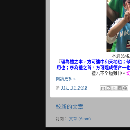
本週品格王-
『
理為禮之本，方可達中和天地也；
用也；序為禮之首，方可達成德合一
禮若不全道難伸。
閱讀更多 »
於
11月 12, 2018
較新的文章
訂閱：
文章 (Atom)