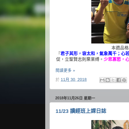
本週品格王
『
君子其形，容太和，氣象萬千；心
促，立聖賢志則棄業缚。
少思寡慾，
閱讀更多 »
於
11月 30, 2018
2018年11月26日 星期一
11/23 讀經班上課日誌