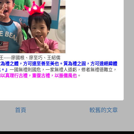
----
廖國根、廖至巧、王紹儒
敬為禮之體，方可達至善至美也。質為禮之固，方可達經緯體
也。』
一國無禮則國危，一家無禮人道虧，修者無禮德難立，
切以真理行古禮，重復古禮，以振儒風也
。
首頁
較舊的文章