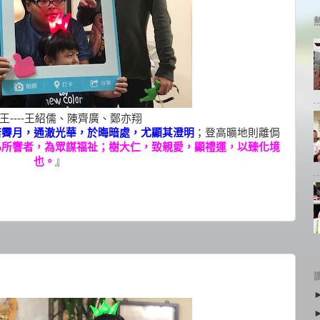
----
王紹儒、陳齊廣、鄭亦翔
若霽月，通澈光華，於晦暗處，尤顯其澄明
；登高曠地則離侷
心所響者，為眾謀福祉；樹大仁，致親愛，顯禮運，以臻化境
也。
』