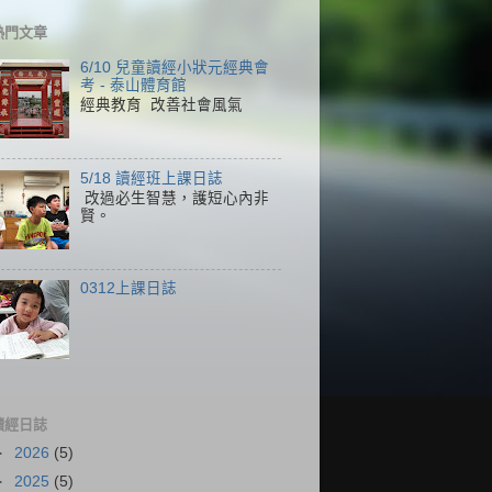
熱門文章
6/10 兒童讀經小狀元經典會
考 - 泰山體育館
經典教育 改善社會風氣
5/18 讀經班上課日誌
改過必生智慧，護短心內非
賢。
0312上課日誌
讀經日誌
►
2026
(5)
►
2025
(5)