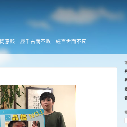
簡意賅 歷千古而不敗 經百世而不衰