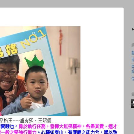
格王-----盧宥熙
、王紹儒
則實踐也。
勇於執行任務，發揮大無畏精神，各盡其責、適才
鐵一般之堅強行道力
。心穩如泰山，有應變之能力兮，學以致