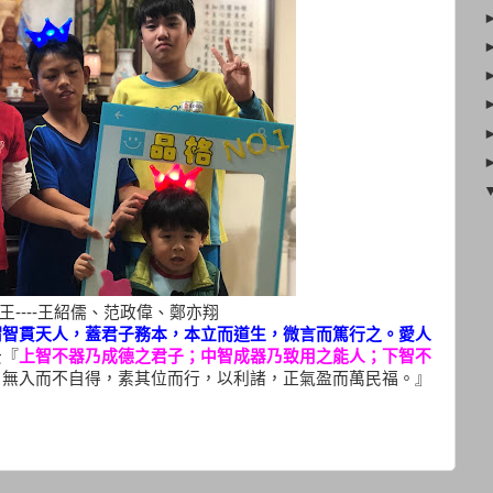
----
王紹儒、范政偉、鄭亦翔
謂智貫天人，蓋君子務本，本立而道生，微言而篤行之。愛人
云『
上智不器乃成德之君子；中智成器乃致用之能人；下智不
，無入而不自得，素其位而行，以利諸，正氣盈而萬民福。』