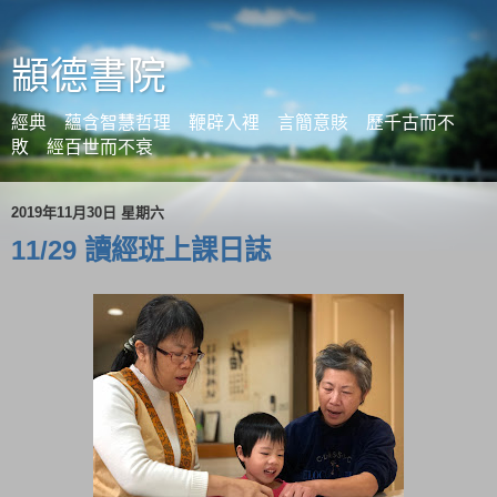
顓德書院
經典 蘊含智慧哲理 鞭辟入裡 言簡意賅 歷千古而不
敗 經百世而不衰
2019年11月30日 星期六
11/29 讀經班上課日誌