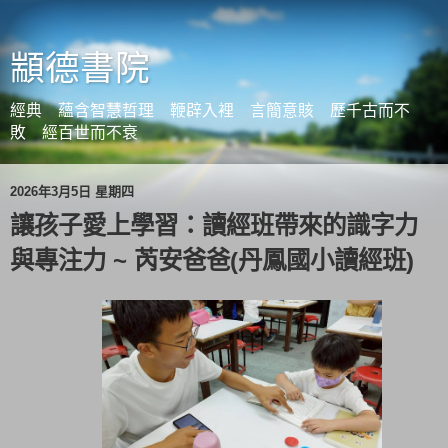
顓德書院
經典 蘊含智慧哲理 鞭辟入裡 言簡意賅 歷千古而不
敗 經百世而不衰
2026年3月5日 星期四
讓孩子愛上學習：讀經班帶來的識字力
與專注力 ~ 芮安爸爸(丹鳳國小讀經班)