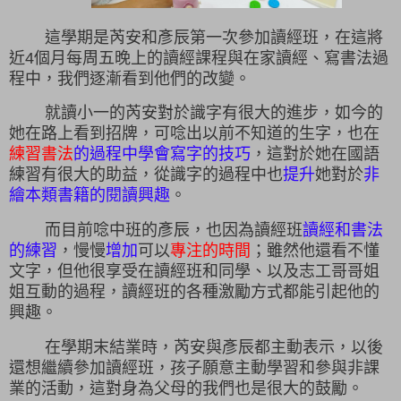
這學期是芮安和彥辰第一次參加讀經班，在這將
近4個月每周五晚上的讀經課程與在家讀經、寫書法過
程中，我們逐漸看到他們的改變。
就讀小一的芮安對於識字有很大的進步，如今的
她在路上看到招牌，可唸出以前不知道的生字，也在
練習書法
的過程中學會寫字的技巧
，這對於她在國語
練習有很大的助益，從識字的過程中也
提升
她對於
非
繪本類書籍的閱讀興趣
。
而目前唸中班的彥辰，也因為讀經班
讀經和書法
的練習
，慢慢
增加
可以
專注的時間
；雖然他還看不懂
文字，但他很享受在讀經班和同學、以及志工哥哥姐
姐互動的過程，讀經班的各種激勵方式都能引起他的
興趣。
在學期末結業時，芮安與彥辰都主動表示，以後
還想繼續參加讀經班，孩子願意主動學習和參與非課
業的活動，這對身為父母的我們也是很大的鼓勵。