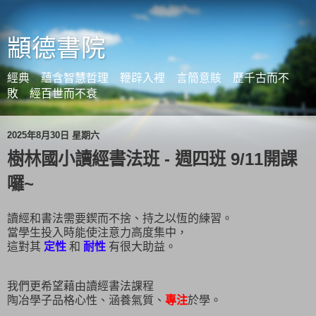
顓德書院
經典 蘊含智慧哲理 鞭辟入裡 言簡意賅 歷千古而不
敗 經百世而不衰
2025年8月30日 星期六
樹林國小讀經書法班 - 週四班 9/11開課
囉~
讀經和書法需要鍥而不捨、持之以恆的練習。
當學生投入時能使注意力高度集中，
這對其
定性
和
耐性
有很大助益。
我們更希望藉由讀經書法課程
陶冶學子品格心性、涵養氣質、
專注
於學。