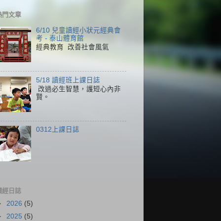
熱門文章
6/10 兒童讀經小狀元經典會
考 - 泰山體育館
經典教育 改善社會風氣
5/18 讀經班上課日誌
改過必生智慧，護短心內非
賢。
0312上課日誌
讀經日誌
►
2026
(5)
►
2025
(5)