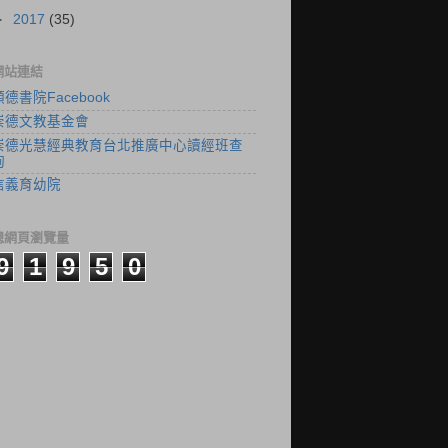
►
2017
(35)
網站連結
顓德書院Facebook
崇德文教基金會
崇德光慧經典教育台北推廣中心讀經班查
詢
信義育幼院
總網頁瀏覽量
9
1
9
5
0