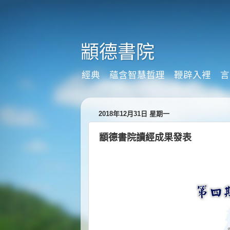
顓德書院
經典 蘊含智慧哲理 鞭辟入裡 言
2018年12月31日 星期一
顓德書院讀經成果發表