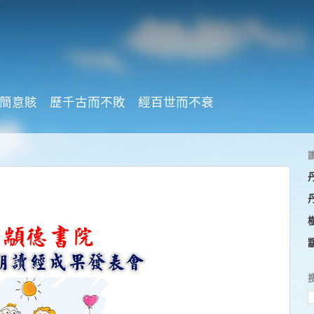
簡意賅 歷千古而不敗 經百世而不衰