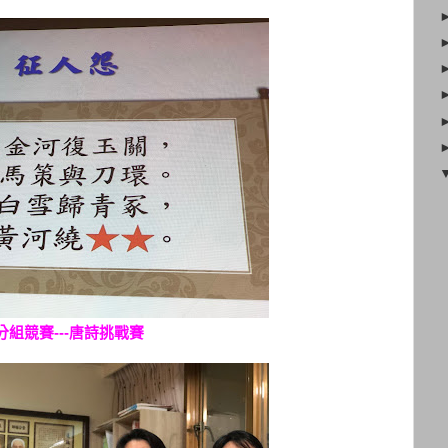
分組競賽---唐詩挑戰賽