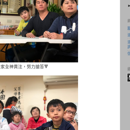
大家全神貫注，努力搶答🔻